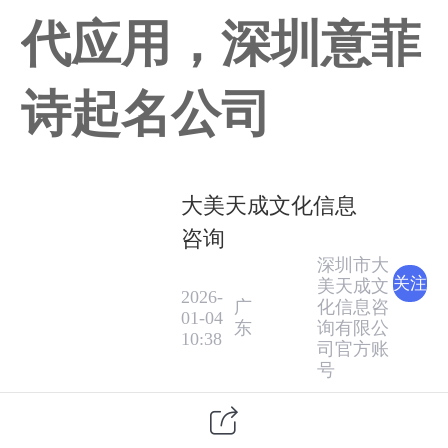
代应用，深圳意菲
诗起名公司
大美天成文化信息
咨询
深圳市大
关注
美天成文
2026-
广
化信息咨
01-04
东
询有限公
10:38
司官方账
号