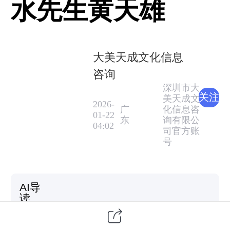
水先生黄天雄
大美天成文化信息
咨询
深圳市大
关注
美天成文
2026-
广
化信息咨
01-22
东
询有限公
04:02
司官方账
号
AI导
读
深圳风水大师黄天雄揭秘：梧桐山