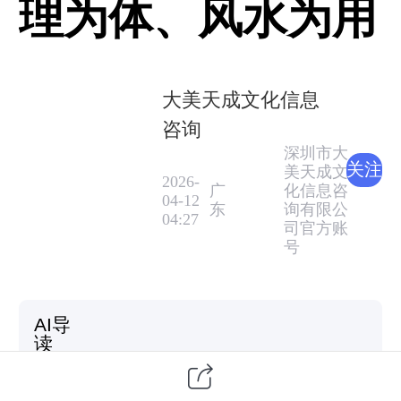
理为体、风水为用
大美天成文化信息
咨询
深圳市大
关注
美天成文
2026-
广
化信息咨
04-12
东
询有限公
04:27
司官方账
号
AI导
读
"生辰八字是你的生命能量底色，不